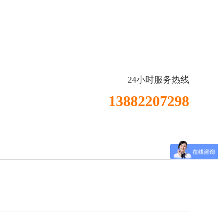
24小时服务热线
13882207298