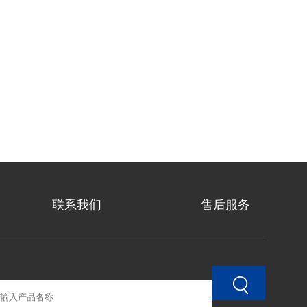
联系我们
售后服务