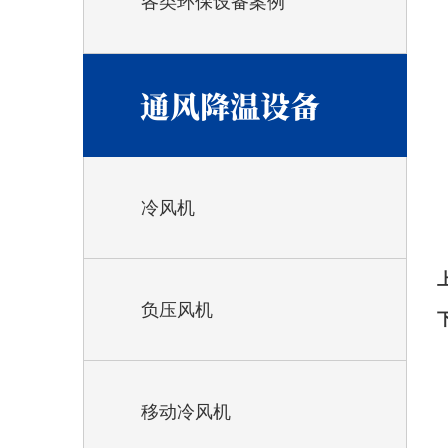
各类环保设备案例
通风降温设备
冷风机
负压风机
移动冷风机